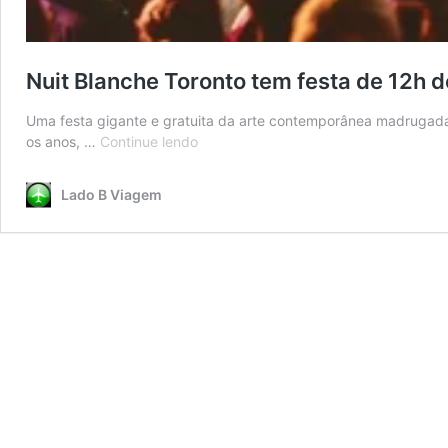
Nuit Blanche Toronto tem festa de 12h d
Uma festa gigante e gratuita da arte contemporânea madrugada
Nuit
os anos, …
Continue lendo
Blanche
Toronto
Lado B Viagem
tem
festa
de
12h
de
arte
na
noite
canadense