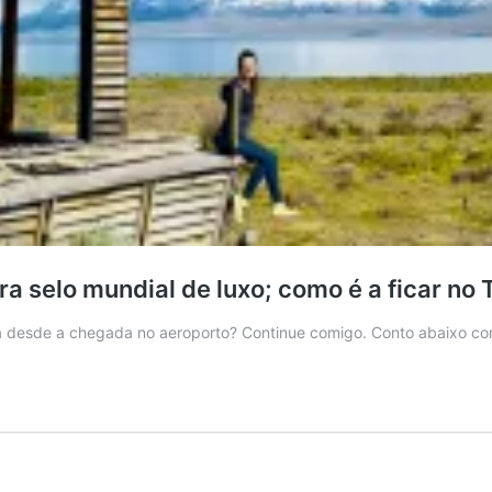
ra selo mundial de luxo; como é a ficar no 
a desde a chegada no aeroporto? Continue comigo. Conto abaixo c