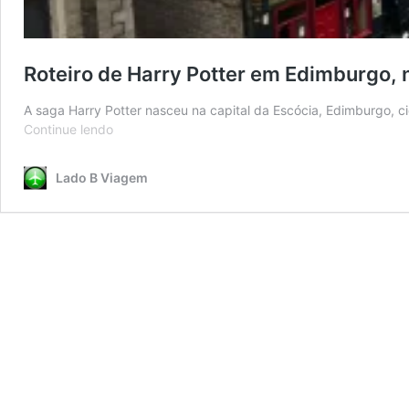
Roteiro de Harry Potter em Edimburgo, 
A saga Harry Potter nasceu na capital da Escócia, Edimburgo, ci
Roteiro
Continue lendo
de
Harry
Lado B Viagem
Potter
em
Edimburgo,
na
Escócia,
onde
o
bruxo
nasceu