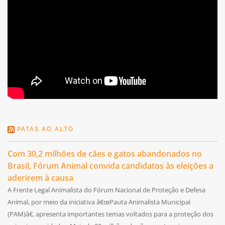
PATAS AO ALTO
Com 30,2 milhões de cães e gatos abandonados no
Brasil, Fórum Animal convida candidatos às eleições a
aderirem à causa
A Frente Legal Animalista do Fórum Nacional de Proteção e Defesa
Animal, por meio da iniciativa â€œPauta Animalista Municipal
(PAM)â€, apresenta importantes temas voltados para a proteção dos