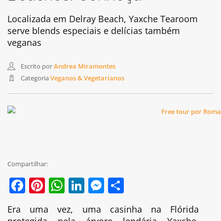
Localizada em Delray Beach, Yaxche Tearoom
serve blends especiais e delícias também
veganas
Escrito por
Andrea Miramontes
Categoria
Veganos & Vegetarianos
Compartilhar:
Facebook
Pinterest
WhatsApp
LinkedIn
Messenger
Share
Era uma vez, uma casinha na Flórida
protegida pela árvore lendária Yaxche,