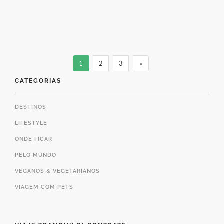
GTA firma parceria com IZA
Seguradora e oferece
solução tecnológica de AI
1
2
3
»
para viajantes
CATEGORIAS
24 de setembro de 2024
DESTINOS
LIFESTYLE
ONDE FICAR
PELO MUNDO
VEGANOS & VEGETARIANOS
VIAGEM COM PETS