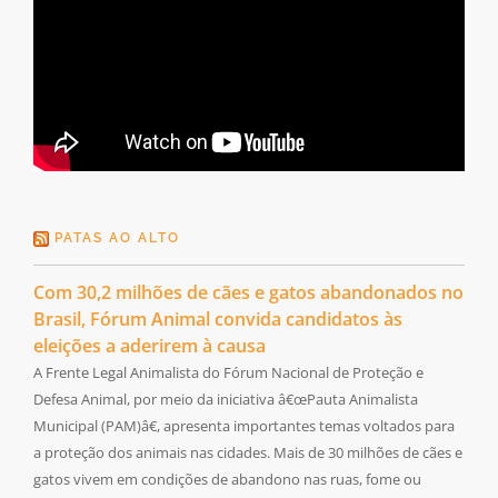
PATAS AO ALTO
Com 30,2 milhões de cães e gatos abandonados no
Brasil, Fórum Animal convida candidatos às
eleições a aderirem à causa
A Frente Legal Animalista do Fórum Nacional de Proteção e
Defesa Animal, por meio da iniciativa â€œPauta Animalista
Municipal (PAM)â€, apresenta importantes temas voltados para
a proteção dos animais nas cidades. Mais de 30 milhões de cães e
gatos vivem em condições de abandono nas ruas, fome ou