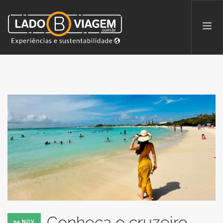
PROMOÇÕES
QUEM SOMOS
PARCERIAS
NA MÍDIA
PATAS AO ALTO
SEARCH SITE
Conheça o cruzeiro
04 NOV