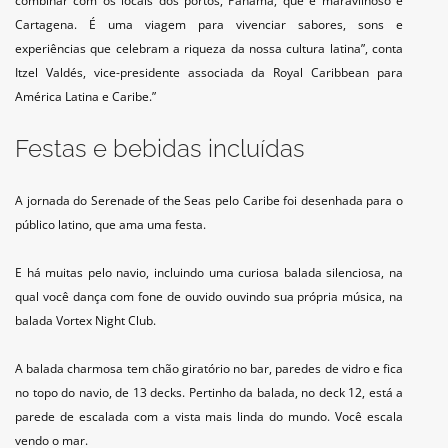
combinar com os locais dos portos, Panamá, que é maravilhoso e
Cartagena. É uma viagem para vivenciar sabores, sons e
experiências que celebram a riqueza da nossa cultura latina”, conta
Itzel Valdés, vice-presidente associada da Royal Caribbean para
América Latina e Caribe.”
Festas e bebidas incluídas
A jornada do Serenade of the Seas pelo Caribe foi desenhada para o
público latino, que ama uma festa.
E há muitas pelo navio, incluindo uma curiosa balada silenciosa, na
qual você dança com fone de ouvido ouvindo sua própria música, na
balada Vortex Night Club.
A balada charmosa tem chão giratório no bar, paredes de vidro e fica
no topo do navio, de 13 decks. Pertinho da balada, no deck 12, está a
parede de escalada com a vista mais linda do mundo. Você escala
vendo o mar.