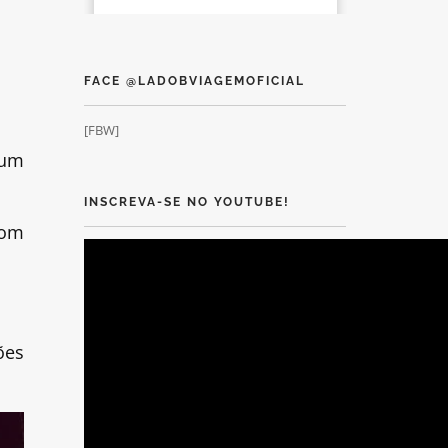
FACE @LADOBVIAGEMOFICIAL
[FBW]
 um
INSCREVA-SE NO YOUTUBE!
com
ões