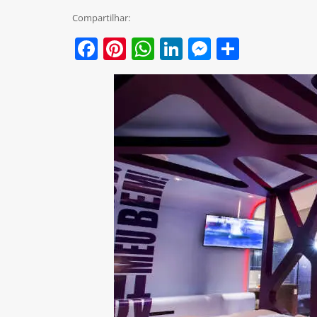
Compartilhar:
Facebook
Pinterest
WhatsApp
LinkedIn
Messenge
Share