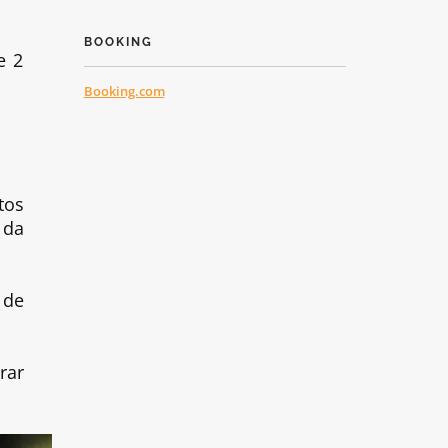
BOOKING
e 2
Booking.com
tos
 da
 de
rar