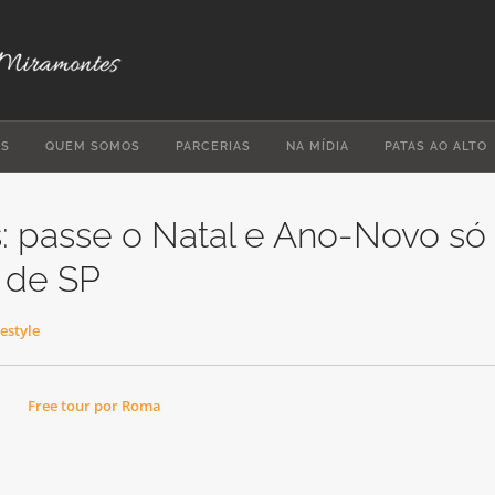
ES
QUEM SOMOS
PARCERIAS
NA MÍDIA
PATAS AO ALTO
s: passe o Natal e Ano-Novo só
 de SP
festyle