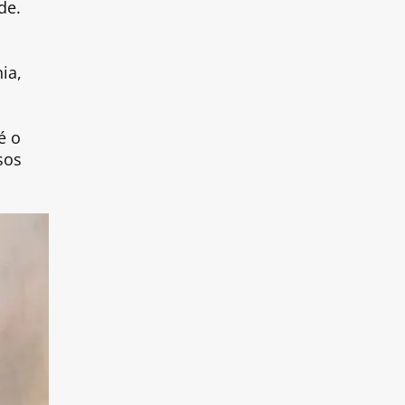
de.
ia,
é o
sos