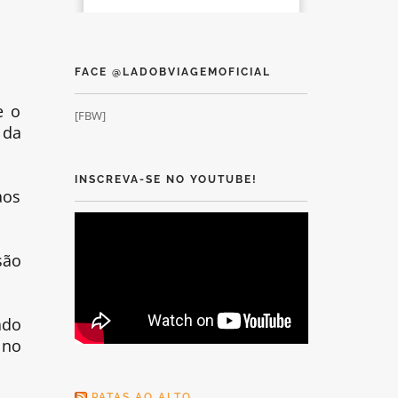
FACE @LADOBVIAGEMOFICIAL
e o
[FBW]
 da
INSCREVA-SE NO YOUTUBE!
aos
são
ado
 no
PATAS AO ALTO