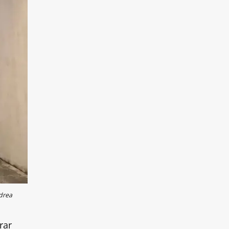
drea
rar