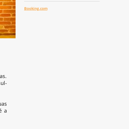
Booking.com
as.
ul-
uas
é a