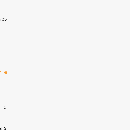
ues
r e
m o
ais