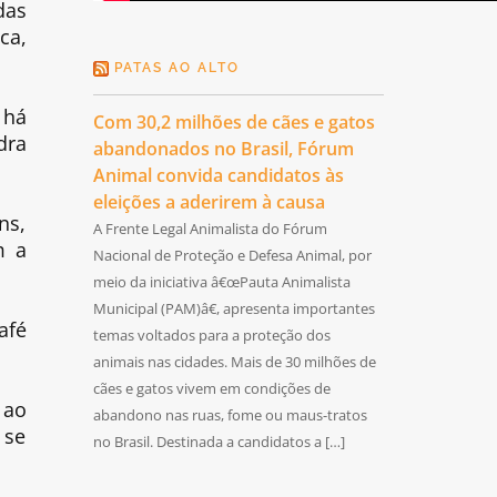
das
ca,
PATAS AO ALTO
 há
Com 30,2 milhões de cães e gatos
dra
abandonados no Brasil, Fórum
Animal convida candidatos às
eleições a aderirem à causa
ns,
A Frente Legal Animalista do Fórum
m a
Nacional de Proteção e Defesa Animal, por
meio da iniciativa â€œPauta Animalista
Municipal (PAM)â€, apresenta importantes
afé
temas voltados para a proteção dos
animais nas cidades. Mais de 30 milhões de
cães e gatos vivem em condições de
 ao
abandono nas ruas, fome ou maus-tratos
 se
no Brasil. Destinada a candidatos a […]