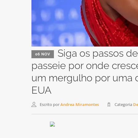
Siga os passos d
06 NOV
passeie por onde cresc
um mergulho por uma da
EUA
Escrito por
Andrea Miramontes
Categoria
De