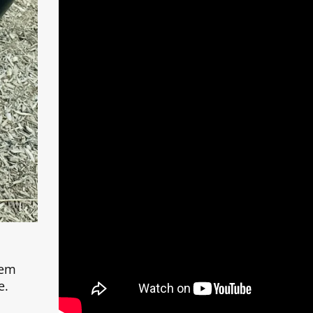
 em
e.