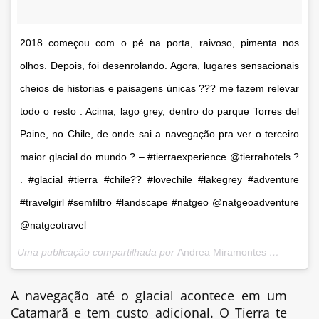
2018 começou com o pé na porta, raivoso, pimenta nos
olhos. Depois, foi desenrolando. Agora, lugares sensacionais
cheios de historias e paisagens únicas ??? me fazem relevar
todo o resto . Acima, lago grey, dentro do parque Torres del
Paine, no Chile, de onde sai a navegação pra ver o terceiro
maior glacial do mundo ? – #tierraexperience @tierrahotels ?
. #glacial #tierra #chile?? #lovechile #lakegrey #adventure
#travelgirl #semfiltro #landscape #natgeo @natgeoadventure
@natgeotravel
Uma publicação compartilhada por
Andrea Miramontes ??| Travel
A navegação até o glacial acontece em um
Catamarã e tem custo adicional. O Tierra te