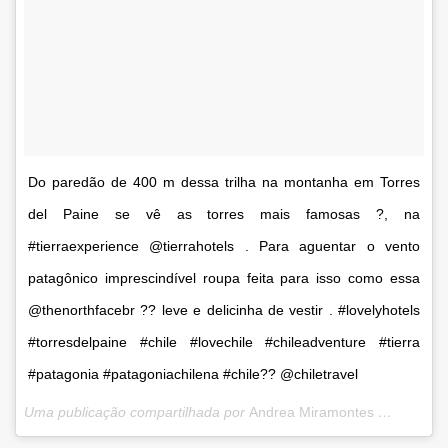
Do paredão de 400 m dessa trilha na montanha em Torres
del Paine se vê as torres mais famosas ?, na
#tierraexperience @tierrahotels . Para aguentar o vento
patagônico imprescindível roupa feita para isso como essa
@thenorthfacebr ?? leve e delicinha de vestir . #lovelyhotels
#torresdelpaine #chile #lovechile #chileadventure #tierra
#patagonia #patagoniachilena #chile?? @chiletravel
Uma publicação compartilhada por
Andrea Miramontes ??| Travel