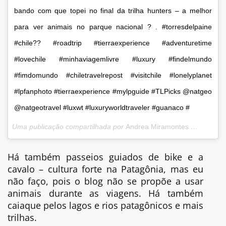
bando com que topei no final da trilha hunters – a melhor
para ver animais no parque nacional ? . #torresdelpaine
#chile?? #roadtrip #tierraexperience #adventuretime
#lovechile #minhaviagemlivre #luxury #findelmundo
#fimdomundo #chiletravelrepost #visitchile #lonelyplanet
#lpfanphoto #tierraexperience #mylpguide #TLPicks @natgeo
@natgeotravel #luxwt #luxuryworldtraveler #guanaco #
Uma publicação compartilhada por
Andrea Miramontes ??| Travel
Há também passeios guiados de bike e a
cavalo – cultura forte na Patagônia, mas eu
não faço, pois o blog não se propõe a usar
animais durante as viagens. Há também
caiaque pelos lagos e rios patagônicos e mais
trilhas.