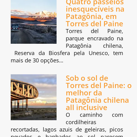
Quatro passeios
inesquecíveis na
Patagônia, em
Torres del Paine
Torres del Paine,
parque encravado na
Patagônia chilena,
Reserva da Biosfera pela Unesco, tem
mais de 30 opções…
Sob o sol de
Torres del Paine: o
melhor da
Patagônia chilena
all inclusive
O caminho com
cordilheiras
recortadas, lagos azuis de geleiras, picos
nevados e banhados ao sol parecem