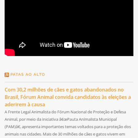
PATAS AO ALTO
Com 30,2 milhões de cães e gatos abandonados no
Brasil, Fórum Animal convida candidatos às eleições a
aderirem à causa
A Frente Legal Animalista do Fórum Nacional de Proteção e Defesa
Animal, por meio da iniciativa â€œPauta Animalista Municipal
(PAM)â€, apresenta importantes temas voltados para a proteção dos
animais nas cidades. Mais de 30 milhões de cães e gatos vivem em