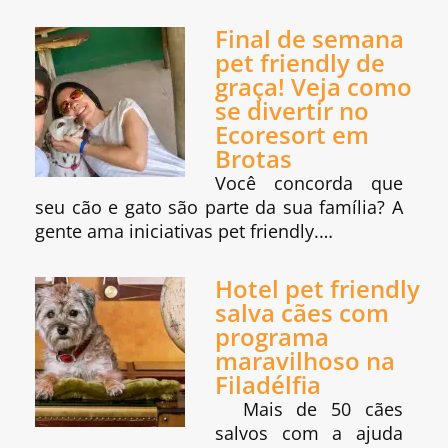
Final de semana
pet friendly de
graça! Veja como
se divertir no
Ecoresort em
Brotas
Você concorda que
seu cão e gato são parte da sua família? A
gente ama iniciativas pet friendly.…
Hotel pet friendly
salva cães com
programa
maravilhoso na
Filadélfia
Mais de 50 cães
salvos com a ajuda