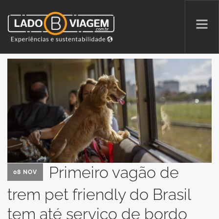
PROMOÇÕES
QUEM SOMOS
PARCERIAS
NA MÍDIA
PATAS AO ALTO
Primeiro vagão de
08 NOV
trem pet friendly do Brasil
SEARCH SITE
tem até serviço de bordo