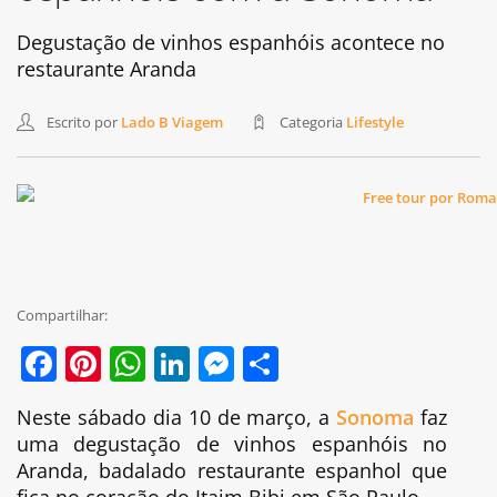
Degustação de vinhos espanhóis acontece no
restaurante Aranda
Escrito por
Lado B Viagem
Categoria
Lifestyle
Compartilhar:
Facebook
Pinterest
WhatsApp
LinkedIn
Messenger
Share
Neste sábado dia 10 de março, a
Sonoma
faz
uma degustação de vinhos espanhóis no
Aranda, badalado restaurante espanhol que
fica no coração do Itaim Bibi em São Paulo.