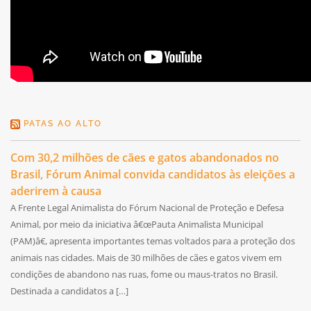
PATAS AO ALTO
Com 30,2 milhões de cães e gatos abandonados no
Brasil, Fórum Animal convida candidatos às eleições a
aderirem à causa
A Frente Legal Animalista do Fórum Nacional de Proteção e Defesa
Animal, por meio da iniciativa â€œPauta Animalista Municipal
(PAM)â€, apresenta importantes temas voltados para a proteção dos
animais nas cidades. Mais de 30 milhões de cães e gatos vivem em
condições de abandono nas ruas, fome ou maus-tratos no Brasil.
Destinada a candidatos a […]