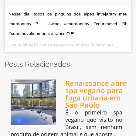
Nesse dia, todos os pinguins dos alpes invejaram meu
chardonnay ? . #wine #chardonnay #courchevel #tb
#courchevelmoments #france??❤
Uma publicação compartilhada por
Andrea Miramontes ??
(@lado
Posts Relacionados
Renaissance abre
spa vegano para
fuga urbana em
São Paulo
É o primeiro spa
vegano que visito no
Brasil, sem nenhum
produto de origem animal e que aposta…