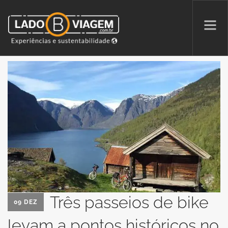
PROMOÇÕES
QUEM SOMOS
PARCERIAS
NA MÍDIA
PATAS AO ALTO
Três passeios de bike
SEARCH SITE
09 DEZ
levam a pontos históricos no