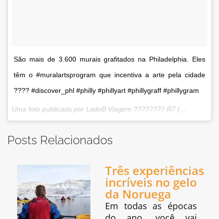
São mais de 3.600 murais grafitados na Philadelphia. Eles
têm o #muralartsprogram que incentiva a arte pela cidade
???? #discover_phl #philly #phillyart #phillygraff #phillygram
Uma foto publicada por LadoB Viagem ???????? R7 (@ladobviagem) em
Posts Relacionados
Três experiências
incríveis no gelo
da Noruega
Em todas as épocas
do ano, você vai