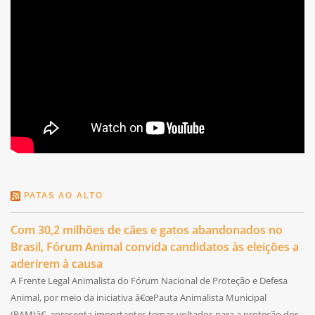
PATAS AO ALTO
Com 30,2 milhões de cães e gatos abandonados no
Brasil, Fórum Animal convida candidatos às eleições a
aderirem à causa
A Frente Legal Animalista do Fórum Nacional de Proteção e Defesa
Animal, por meio da iniciativa â€œPauta Animalista Municipal
(PAM)â€, apresenta importantes temas voltados para a proteção dos