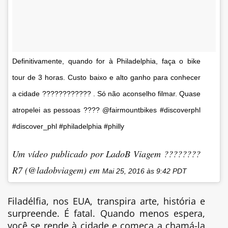
Definitivamente, quando for à Philadelphia, faça o bike
tour de 3 horas. Custo baixo e alto ganho para conhecer
a cidade ???????????? . Só não aconselho filmar. Quase
atropelei as pessoas ???? @fairmountbikes #discoverphl
#discover_phl #philadelphia #philly
Um vídeo publicado por LadoB Viagem ????????
R7 (@ladobviagem) em
Mai 25, 2016 às 9:42 PDT
Filadélfia, nos EUA, transpira arte, história e
surpreende. É fatal. Quando menos espera,
você se rende à cidade e começa a chamá-la