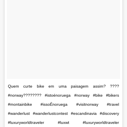
Quem curte bike em uma paisagem assim? ????
#norway???????? #istoénoruega #norway #bike #bikers
#montainbike #issoÉnoruega #visitnorway #travel
#wanderlust #wanderlustcontest #escandinavia #discovery
#luxuryworldtraveler #luxwt #luxuryworldtraveler