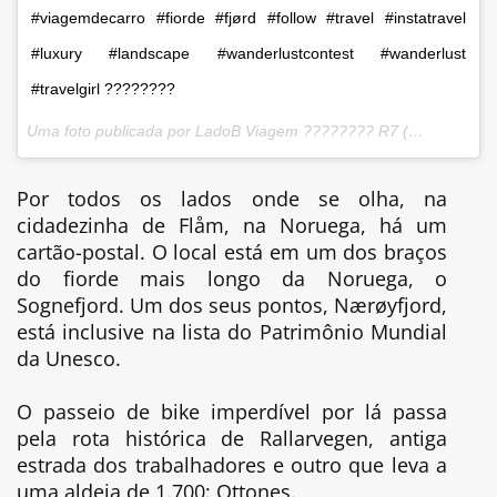
#viagemdecarro #fiorde #fjørd #follow #travel #instatravel
#luxury #landscape #wanderlustcontest #wanderlust
#travelgirl ????????
Uma foto publicada por LadoB Viagem ???????? R7 (@ladobviagem) em
Por todos os lados onde se olha, na
cidadezinha de Flåm, na Noruega, há um
cartão-postal. O local está em um dos braços
do fiorde mais longo da Noruega, o
Sognefjord. Um dos seus pontos, Nærøyfjord,
está inclusive na lista do Patrimônio Mundial
da Unesco.
O passeio de bike imperdível por lá passa
pela rota histórica de Rallarvegen, antiga
estrada dos trabalhadores e outro que leva a
uma aldeia de 1.700: Ottones.