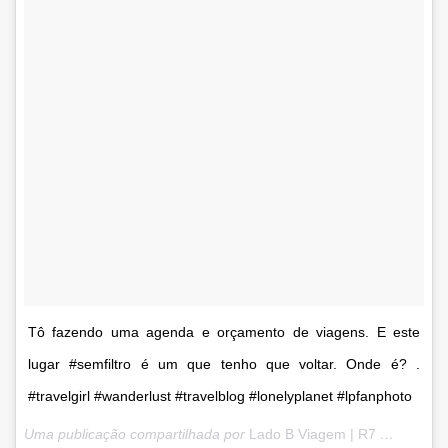
Tô fazendo uma agenda e orçamento de viagens. E este
lugar #semfiltro é um que tenho que voltar. Onde é? .
#travelgirl #wanderlust #travelblog #lonelyplanet #lpfanphoto
Uma publicação compartilhada por
Lado B Viagem | R7
(@ladobviagem) em