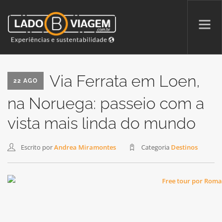
PROMOÇÕES
Via Ferrata em Loen,
22 AGO
QUEM SOMOS
na Noruega: passeio com a
PARCERIAS
vista mais linda do mundo
NA MÍDIA
PATAS AO ALTO
Escrito por
Andrea Miramontes
Categoria
Destinos
SEARCH SITE