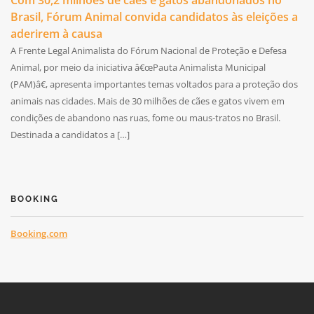
Com 30,2 milhões de cães e gatos abandonados no
Brasil, Fórum Animal convida candidatos às eleições a
aderirem à causa
A Frente Legal Animalista do Fórum Nacional de Proteção e Defesa
Animal, por meio da iniciativa â€œPauta Animalista Municipal
(PAM)â€, apresenta importantes temas voltados para a proteção dos
animais nas cidades. Mais de 30 milhões de cães e gatos vivem em
condições de abandono nas ruas, fome ou maus-tratos no Brasil.
Destinada a candidatos a […]
BOOKING
Booking.com