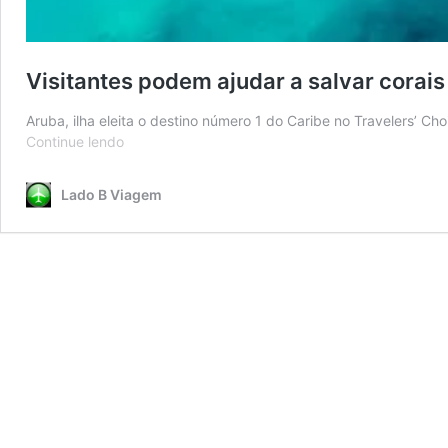
Visitantes podem ajudar a salvar corai
Aruba, ilha eleita o destino número 1 do Caribe no Travelers’ Cho
Visitantes
Continue lendo
podem
ajudar
Lado B Viagem
a
salvar
corais
em
Aruba,
em
programa
de
sustentabilidade