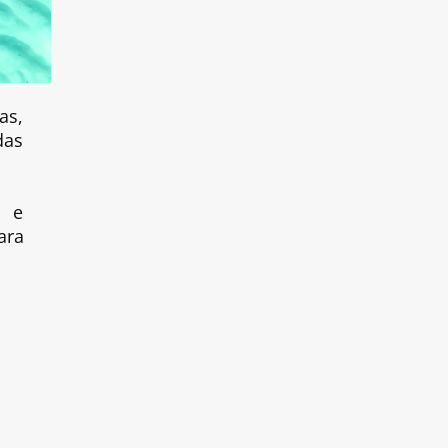
as,
das
, e
ara