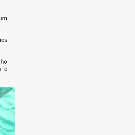
 um
nos
nho
r e