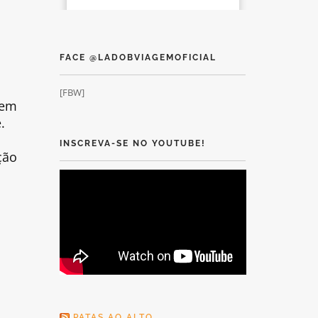
FACE @LADOBVIAGEMOFICIAL
[FBW]
tem
.
INSCREVA-SE NO YOUTUBE!
ção
PATAS AO ALTO