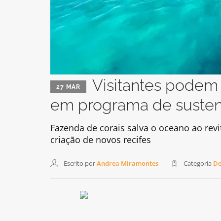
Visitantes podem 
27 MAR
em programa de susten
Fazenda de corais salva o oceano ao revit
criação de novos recifes
Escrito por
Andrea Miramontes
Categoria
De