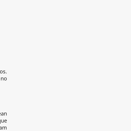
os.
 no
ean
que
nam