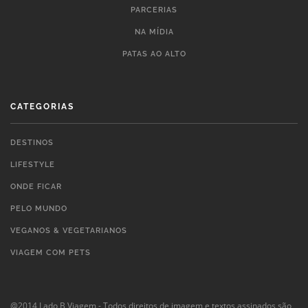
PARCERIAS
NA MÍDIA
PATAS AO ALTO
CATEGORIAS
DESTINOS
LIFESTYLE
ONDE FICAR
PELO MUNDO
VEGANOS & VEGETARIANOS
VIAGEM COM PETS
@2014 Lado B Viagem - Todos direitos de imagem e textos assinados são