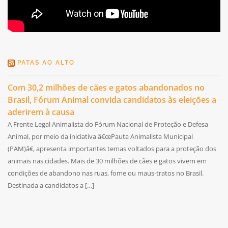
PATAS AO ALTO
Com 30,2 milhões de cães e gatos abandonados no
Brasil, Fórum Animal convida candidatos às eleições a
aderirem à causa
A Frente Legal Animalista do Fórum Nacional de Proteção e Defesa
Animal, por meio da iniciativa â€œPauta Animalista Municipal
(PAM)â€, apresenta importantes temas voltados para a proteção dos
animais nas cidades. Mais de 30 milhões de cães e gatos vivem em
condições de abandono nas ruas, fome ou maus-tratos no Brasil.
Destinada a candidatos a […]