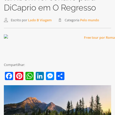
DiCaprio em O Regresso
Escrito por
Lado B Viagem
Categoria
Pelo mundo
Compartilhar:
Facebook
Pinterest
WhatsApp
LinkedIn
Messenger
Share