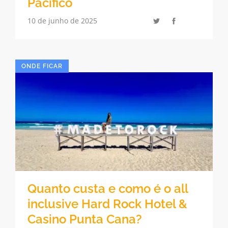
Pacífico
10 de junho de 2025
ONDE FICAR
Quanto custa e como é o all
inclusive Hard Rock Hotel &
Casino Punta Cana?