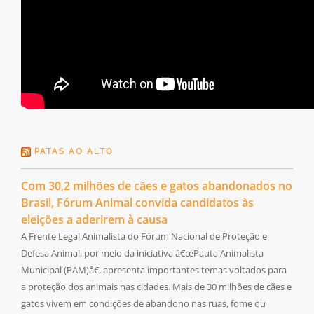
PATAS AO ALTO
Com 30,2 milhões de cães e gatos abandonados no
Brasil, Fórum Animal convida candidatos às
eleições a aderirem à causa
A Frente Legal Animalista do Fórum Nacional de Proteção e
Defesa Animal, por meio da iniciativa â€œPauta Animalista
Municipal (PAM)â€, apresenta importantes temas voltados para
a proteção dos animais nas cidades. Mais de 30 milhões de cães e
gatos vivem em condições de abandono nas ruas, fome ou