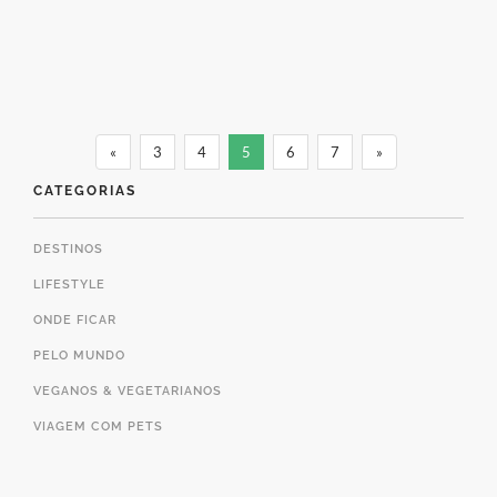
Conheça o drink criado
especialmente em Wynwood,
Miami
«
3
4
5
6
7
»
14 de maio de 2017
CATEGORIAS
DESTINOS
LIFESTYLE
ONDE FICAR
PELO MUNDO
VEGANOS & VEGETARIANOS
VIAGEM COM PETS