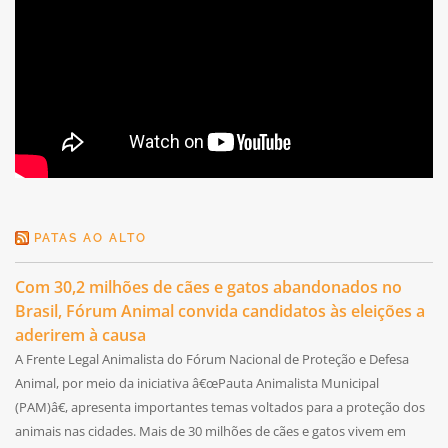
PATAS AO ALTO
Com 30,2 milhões de cães e gatos abandonados no
Brasil, Fórum Animal convida candidatos às eleições a
aderirem à causa
A Frente Legal Animalista do Fórum Nacional de Proteção e Defesa
Animal, por meio da iniciativa â€œPauta Animalista Municipal
(PAM)â€, apresenta importantes temas voltados para a proteção dos
animais nas cidades. Mais de 30 milhões de cães e gatos vivem em