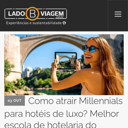
PROMOÇÕES
QUEM SOMOS
PARCERIAS
NA MÍDIA
PATAS AO ALTO
Como atrair Millennials
03 OUT
SEARCH SITE
para hotéis de luxo? Melhor
escola de hotelaria do