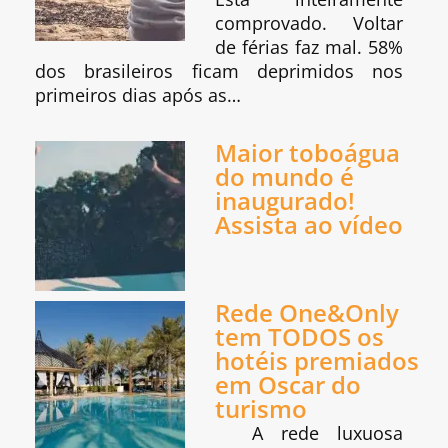
comprovado. Voltar
de férias faz mal. 58%
dos brasileiros ficam deprimidos nos
primeiros dias após as…
Maior toboágua
do mundo é
inaugurado!
Assista ao vídeo
Rede One&Only
tem TODOS os
hotéis premiados
em Oscar do
turismo
A rede luxuosa