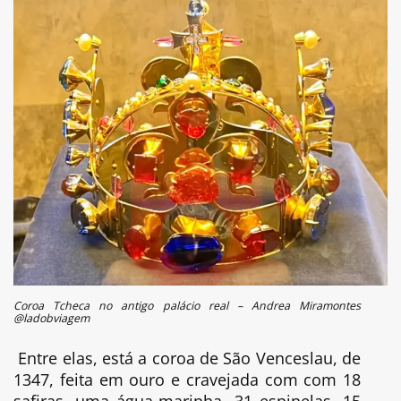
Coroa Tcheca no antigo palácio real – Andrea Miramontes
@ladobviagem
Entre elas, está a c
oroa de São Venceslau, de
1347, feita em ouro e cravejada com com 18
safiras, uma água-marinha, 31 espinelas, 15