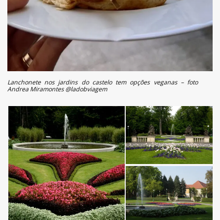
Lanchonete nos jardins do castelo tem opções veganas – foto
Andrea Miramontes @ladobviagem