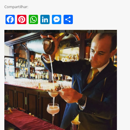
Compartilhar:
Facebook
Pinterest
WhatsApp
LinkedIn
Messenger
Share