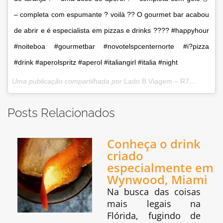
– completa com espumante ? voilà ?? O gourmet bar acabou
de abrir e é especialista em pizzas e drinks ???? #happyhour
#noiteboa #gourmetbar #novotelspcenternorte #i?pizza
#drink #aperolspritz #aperol #italiangirl #italia #night
Uma publicação compartilhada por
Lado B Viagem – R7
(@ladobv
Posts Relacionados
Conheça o drink
criado
especialmente em
Wynwood, Miami
Na busca das coisas
mais legais na
Flórida, fugindo de