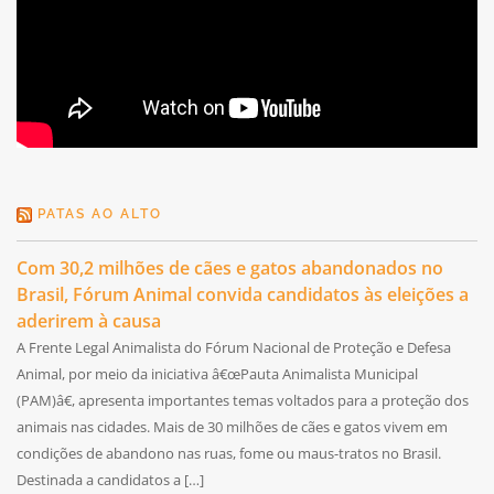
PATAS AO ALTO
Com 30,2 milhões de cães e gatos abandonados no
Brasil, Fórum Animal convida candidatos às eleições a
aderirem à causa
A Frente Legal Animalista do Fórum Nacional de Proteção e Defesa
Animal, por meio da iniciativa â€œPauta Animalista Municipal
(PAM)â€, apresenta importantes temas voltados para a proteção dos
animais nas cidades. Mais de 30 milhões de cães e gatos vivem em
condições de abandono nas ruas, fome ou maus-tratos no Brasil.
Destinada a candidatos a […]