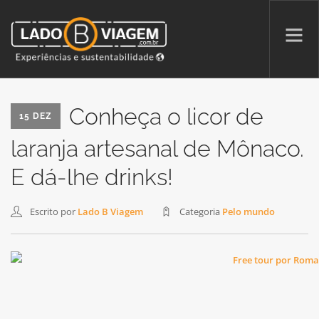
PROMOÇÕES
Conheça o licor de
15 DEZ
QUEM SOMOS
laranja artesanal de Mônaco.
PARCERIAS
E dá-lhe drinks!
NA MÍDIA
PATAS AO ALTO
Escrito por
Lado B Viagem
Categoria
Pelo mundo
SEARCH SITE