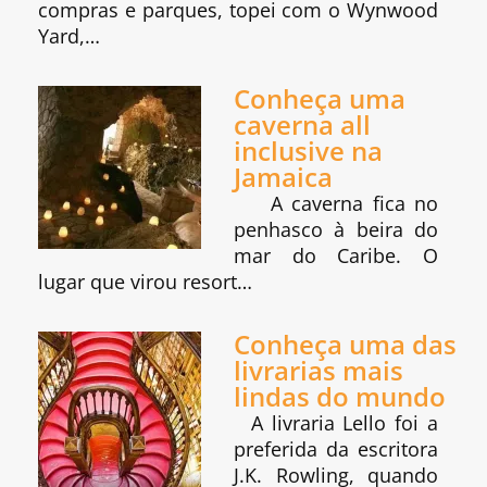
compras e parques, topei com o Wynwood
Yard,…
Conheça uma
caverna all
inclusive na
Jamaica
A caverna fica no
penhasco à beira do
mar do Caribe. O
lugar que virou resort…
Conheça uma das
livrarias mais
lindas do mundo
A livraria Lello foi a
preferida da escritora
J.K. Rowling, quando