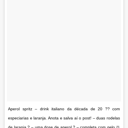
Aperol spritz – drink italiano da década de 20 ?? com
especiarias e laranja. Anota e salva aí o post! – duas rodelas
de laranja ? – uma dose de aperol ? – completa com gelo ☃️