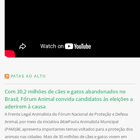
PATAS AO ALTO
Com 30,2 milhões de cães e gatos abandonados no
Brasil, Fórum Animal convida candidatos às eleições a
aderirem à causa
A Frente Legal Animalista do Fórum Nacional de Proteção e Defesa
Animal, por meio da iniciativa â€œPauta Animalista Municipal
(PAM)â€, apresenta importantes temas voltados para a proteção dos
animais nas cidades. Mais de 30 milhões de cães e gatos vivem em