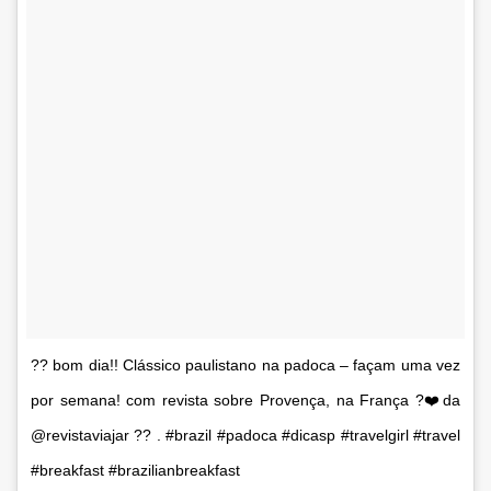
?? bom dia!! Clássico paulistano na padoca – façam uma vez
por semana! com revista sobre Provença, na França ?❤️da
@revistaviajar ?? . #brazil #padoca #dicasp #travelgirl #travel
#breakfast #brazilianbreakfast