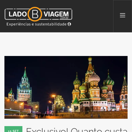
PROMOÇÕES
QUEM SOMOS
PARCERIAS
NA MÍDIA
PATAS AO ALTO
SEARCH SITE
Exclusivo! Quanto custa
15 SET