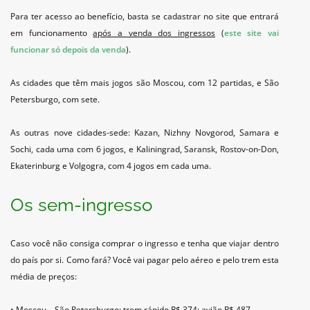
Para ter acesso ao benefício, basta se cadastrar no site que entrará
em funcionamento
após a venda dos ingressos
(
este site vai
funcionar só depois da venda
).
As cidades que têm mais jogos são Moscou, com 12 partidas, e São
Petersburgo, com sete.
As outras nove cidades-sede: Kazan, Nizhny Novgorod, Samara e
Sochi, cada uma com 6 jogos, e Kaliningrad, Saransk, Rostov-on-Don,
Ekaterinburg e Volgogra, com 4 jogos em cada uma.
Os sem-ingresso
Caso você não consiga comprar o ingresso e tenha que viajar dentro
do país por si. Como fará? Você vai pagar pelo aéreo e pelo trem esta
média de preços:
• Moscou – São Petersburgo: trem rápido R$ 374; avião R$ 487