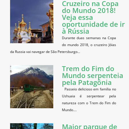
Cruzeiro na Copa
do Mundo 2018!
Veja essa
oportunidade de ir
à Rússia
Durante duas semanas na Copa
do mundo 2018, o cruzeiro Jóias
da Russia vai navegar de São Petersburgo…
Trem do Fim do
Mundo serpenteia
pela Patagônia
Passeio delicioso em família no
Ushuaia é serpentear pela
natureza com o Trem do Fim do
Mundo.…
Maior parque de