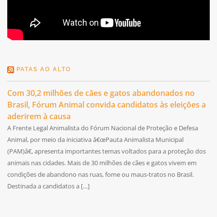
PATAS AO ALTO
Com 30,2 milhões de cães e gatos abandonados no
Brasil, Fórum Animal convida candidatos às eleições a
aderirem à causa
A Frente Legal Animalista do Fórum Nacional de Proteção e Defesa
Animal, por meio da iniciativa â€œPauta Animalista Municipal
(PAM)â€, apresenta importantes temas voltados para a proteção dos
animais nas cidades. Mais de 30 milhões de cães e gatos vivem em
condições de abandono nas ruas, fome ou maus-tratos no Brasil.
Destinada a candidatos a […]