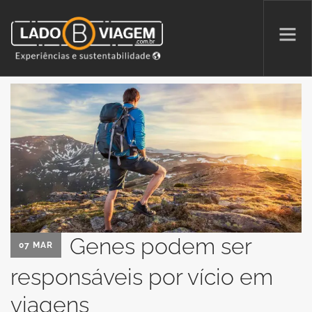
PROMOÇÕES
QUEM SOMOS
PARCERIAS
NA MÍDIA
PATAS AO ALTO
Genes podem ser
07 MAR
SEARCH SITE
responsáveis por vício em
viagens