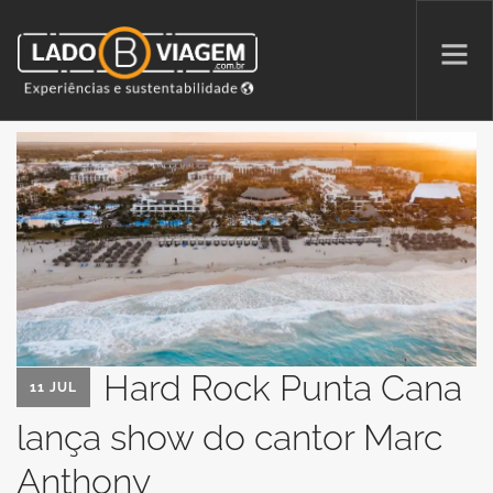
PROMOÇÕES
QUEM SOMOS
PARCERIAS
NA MÍDIA
PATAS AO ALTO
Hard Rock Punta Cana
11 JUL
lança show do cantor Marc
SEARCH SITE
Anthony