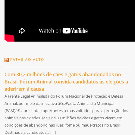
PATAS AO ALTO
Com 30,2 milhões de cães e gatos abandonados no
Brasil, Fórum Animal convida candidatos às eleições a
aderirem à causa
A Frente Legal Animalista do Fórum Nacional de Proteção e Defesa
Animal, por meio da iniciativa â€œPauta Animalista Municipal
(PAM)â€, apresenta importantes temas voltados para a proteção dos
animais nas cidades. Mais de 30 milhões de cães e gatos vivem em
condições de abandono nas ruas, fome ou maus-tratos no Brasil.
Destinada a candidatos a […]