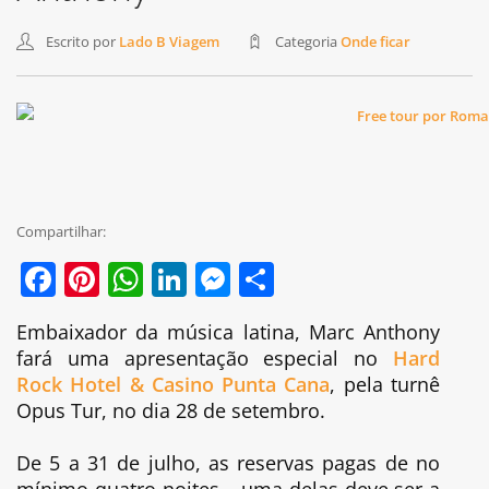
Escrito por
Lado B Viagem
Categoria
Onde ficar
Compartilhar:
Facebook
Pinterest
WhatsApp
LinkedIn
Messenger
Share
Embaixador da música latina, Marc Anthony
fará uma apresentação especial no
Hard
Rock Hotel & Casino Punta Cana
, pela turnê
Opus Tur, no dia 28 de setembro.
De 5 a 31 de julho, as reservas pagas de no
mínimo quatro noites – uma delas deve ser a