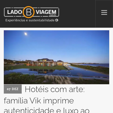
PROMOÇÕES
QUEM SOMOS
PARCERIAS
NA MÍDIA
PATAS AO ALTO
Hotéis com arte:
07 DEZ
SEARCH SITE
família Vik imprime
autenticidade e luxo ao