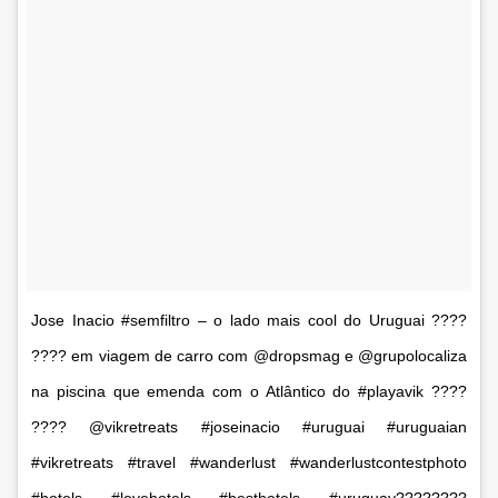
Jose Inacio #semfiltro – o lado mais cool do Uruguai ????
???? em viagem de carro com @dropsmag e @grupolocaliza
na piscina que emenda com o Atlântico do #playavik ????
???? @vikretreats #joseinacio #uruguai #uruguaian
#vikretreats #travel #wanderlust #wanderlustcontestphoto
#hotels #lovehotels #besthotels #uruguay????????