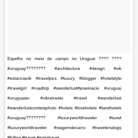
Espelho no meio do campo no Uruguai ???? ????
#uruguay???????? #architecture #design #vik
#estanciavik #travelpics #luxury #blogger #hotelstyle
#travelgirl #roadtrip #wanderlust#joseinacio #uruguai
#uruguaian #vikretreats #travel #wanderlust
#wanderlustcontestphoto #hotels #lovehotels #besthotels
#uruguay???????? #luxuryworldtraveler #luxwt
#luxuryworldtraveler #viagemdecarro #travelersdogs
#follow #travel #instatravel