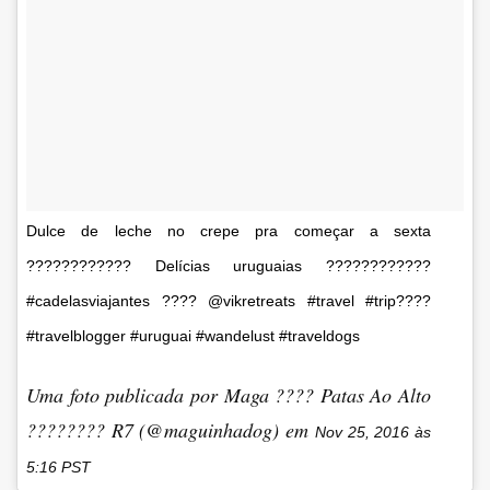
Dulce de leche no crepe pra começar a sexta
???????????? Delícias uruguaias ????????????
#cadelasviajantes ???? @vikretreats #travel #trip????
#travelblogger #uruguai #wandelust #traveldogs
Uma foto publicada por Maga ???? Patas Ao Alto
???????? R7 (@maguinhadog) em
Nov 25, 2016 às
5:16 PST