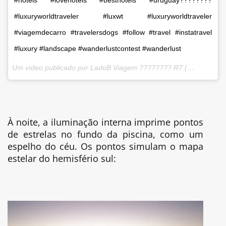
#luxuryworldtraveler #luxwt #luxuryworldtraveler
#viagemdecarro #travelersdogs #follow #travel #instatravel
#luxury #landscape #wanderlustcontest #wanderlust
Um vídeo publicado por LadoB Viagem ???????? R7 (@ladobviagem) em
À noite, a iluminação interna imprime pontos
de estrelas no fundo da piscina, como um
espelho do céu. Os pontos simulam o mapa
estelar do hemisfério sul: