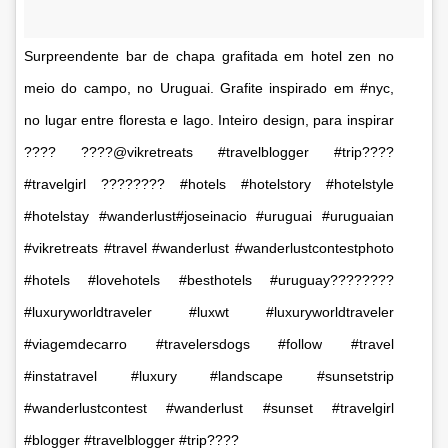
Surpreendente bar de chapa grafitada em hotel zen no
meio do campo, no Uruguai. Grafite inspirado em #nyc,
no lugar entre floresta e lago. Inteiro design, para inspirar
???? ????@vikretreats #travelblogger #trip????
#travelgirl ???????? #hotels #hotelstory #hotelstyle
#hotelstay #wanderlust#joseinacio #uruguai #uruguaian
#vikretreats #travel #wanderlust #wanderlustcontestphoto
#hotels #lovehotels #besthotels #uruguay????????
#luxuryworldtraveler #luxwt #luxuryworldtraveler
#viagemdecarro #travelersdogs #follow #travel
#instatravel #luxury #landscape #sunsetstrip
#wanderlustcontest #wanderlust #sunset #travelgirl
#blogger #travelblogger #trip????