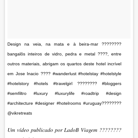
Design na veia, na mata e à beira-mar ????????
bangalôs inteiros de vidro, pedra e metal ????, entre
outros materiais, abrigam os quartos deste hotel incrível
em Jose Inacio ???? #wanderlust #hotelstay #hotelstyle
#hotelstory #hotels #travelgirl ???????? #bloggers
#semfiltro #luxury #luxurylife #roadtrip #design
#architecture #designer #hotelrooms #uruguay????????
@vikretreats
Um vídeo publicado por LadoB Viagem ????????