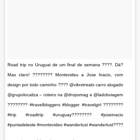
Road trip no Uruguai de um final de semana ????. Dá?
Mas claro! ???????? Montevideu a Jose Inacio, com
design por todo caminho ???? @vikretreats carro alugado
@grupolocaliza – roteiro na @dropsmag e @ladobviagem
???????? #travelbloggers #blogger #travelgirl ????????
#trip #roadtrip #uruguay???????? #joseinacio
#puntadeleste #montevideo #wanderlust #wanderlust????