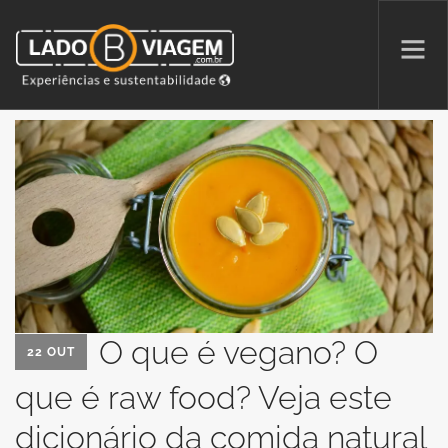
PROMOÇÕES
QUEM SOMOS
PARCERIAS
NA MÍDIA
PATAS AO ALTO
O que é vegano? O
22 OUT
que é raw food? Veja este
SEARCH SITE
dicionário da comida natural