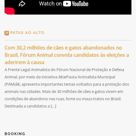
PATAS AO ALTO
Com 30,2 milhões de cães e gatos abandonados no
Brasil, Fórum Animal convida candidatos às eleições a
aderirem à causa
A Frente Legal Animalista do Fórum Nacional de Proteção e Defesa
Animal, por meio da iniciativa â€œPauta Animalista Municipal
(PAM)â€, apresenta importantes temas voltados para a proteção dos
animais nas cidades. Mais de 30 milhões de cães e gatos vivem em
condições de abandono nas ruas, fome ou maus-tratos no Brasil.
Destinada a candidatos a […]
BOOKING