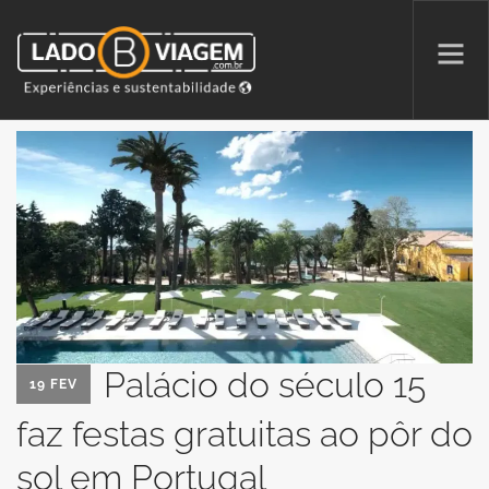
PROMOÇÕES
QUEM SOMOS
PARCERIAS
NA MÍDIA
PATAS AO ALTO
Palácio do século 15
19 FEV
SEARCH SITE
faz festas gratuitas ao pôr do
sol em Portugal