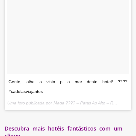
Gente, olha a vista p o mar deste hotel! ????
#cadelasviajantes
Uma foto publicada por Maga ???? – Patas Ao Alto – R7 (@maguinhadog) em
Descubra mais hotéis fantásticos com um
clique