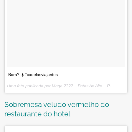
Bora? ☀️#cadelasviajantes
Uma foto publicada por Maga ???? – Patas Ao Alto – R7 (@maguinhadog) em
Sobremesa veludo vermelho do
restaurante do hotel: