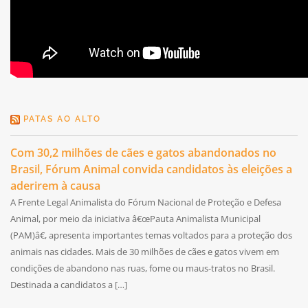
PATAS AO ALTO
Com 30,2 milhões de cães e gatos abandonados no
Brasil, Fórum Animal convida candidatos às eleições a
aderirem à causa
A Frente Legal Animalista do Fórum Nacional de Proteção e Defesa
Animal, por meio da iniciativa â€œPauta Animalista Municipal
(PAM)â€, apresenta importantes temas voltados para a proteção dos
animais nas cidades. Mais de 30 milhões de cães e gatos vivem em
condições de abandono nas ruas, fome ou maus-tratos no Brasil.
Destinada a candidatos a […]