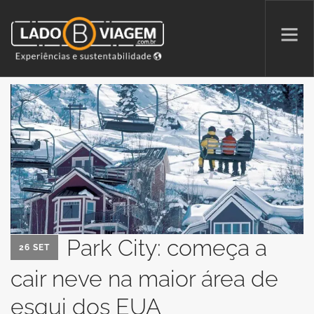
PROMOÇÕES
QUEM SOMOS
PARCERIAS
NA MÍDIA
PATAS AO ALTO
Park City: começa a
26 SET
SEARCH SITE
cair neve na maior área de
esqui dos EUA