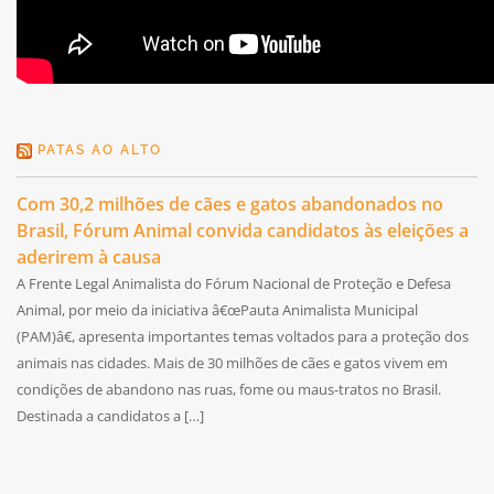
PATAS AO ALTO
Com 30,2 milhões de cães e gatos abandonados no
Brasil, Fórum Animal convida candidatos às eleições a
aderirem à causa
A Frente Legal Animalista do Fórum Nacional de Proteção e Defesa
Animal, por meio da iniciativa â€œPauta Animalista Municipal
(PAM)â€, apresenta importantes temas voltados para a proteção dos
animais nas cidades. Mais de 30 milhões de cães e gatos vivem em
condições de abandono nas ruas, fome ou maus-tratos no Brasil.
Destinada a candidatos a […]