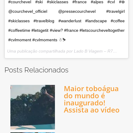
#courchevel #ski #skiclasses #france #alpes #cvl #❄️
@courchevel_officiel @pressecourchevel #travelgirl
#skiclasses #travelblog #wanderlust #landscape #coffee
#coffeetime #letsgetit #view? #france #letscourcheveltogether
#cvlmoment #cvlmoments ☃⛷
Uma publicação compartilhada por Lado B Viagem – R7 (@ladobviagem) em
Posts Relacionados
Maior toboágua
do mundo é
inaugurado!
Assista ao vídeo