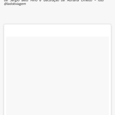
de Sergio Betti Filho e decoração de Adriana Ometto – foto
@ladobviagem