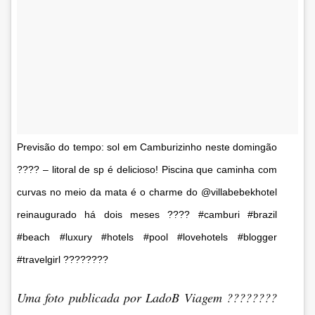
Previsão do tempo: sol em Camburizinho neste domingão
???? – litoral de sp é delicioso! Piscina que caminha com
curvas no meio da mata é o charme do @villabebekhotel
reinaugurado há dois meses ???? #camburi #brazil
#beach #luxury #hotels #pool #lovehotels #blogger
#travelgirl ????????
Uma foto publicada por LadoB Viagem ????????