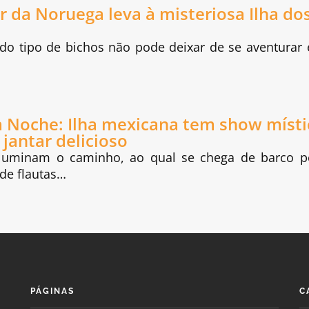
r da Noruega leva à misteriosa Ilha do
tipo de bichos não pode deixar de se aventurar
a Noche: Ilha mexicana tem show místi
 jantar delicioso
iluminam o caminho, ao qual se chega de barco p
 de flautas…
PÁGINAS
C