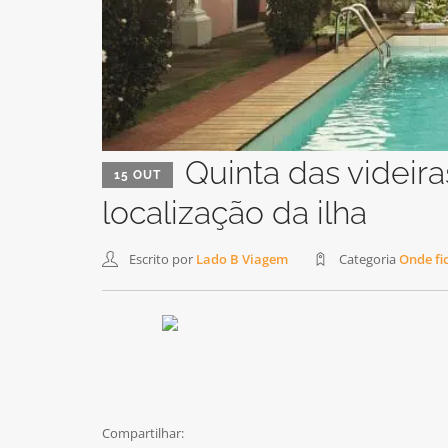
Quinta das videira
15 OUT
localização da ilha
Escrito por
Lado B Viagem
Categoria
Onde fi
Compartilhar: