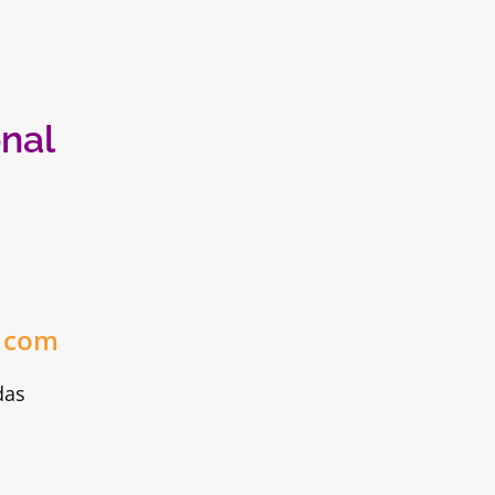
onal
o com
das