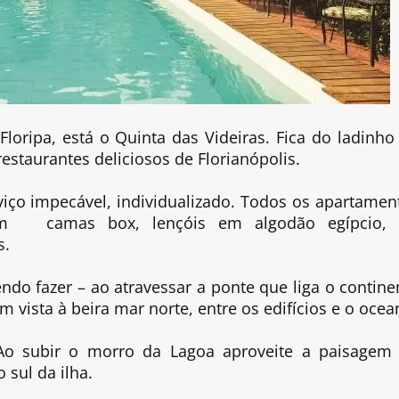
oripa, está o Quinta das Videiras. Fica do ladinho
estaurantes deliciosos de Florianópolis.
iço impecável, individualizado. Todos os apartamen
êm camas box, lençóis em algodão egípcio, 
s.
ndo fazer – ao atravessar a ponte que liga o contine
om vista à beira mar norte, entre os edifícios e o ocea
 Ao subir o morro da Lagoa aproveite a paisagem
 sul da ilha.