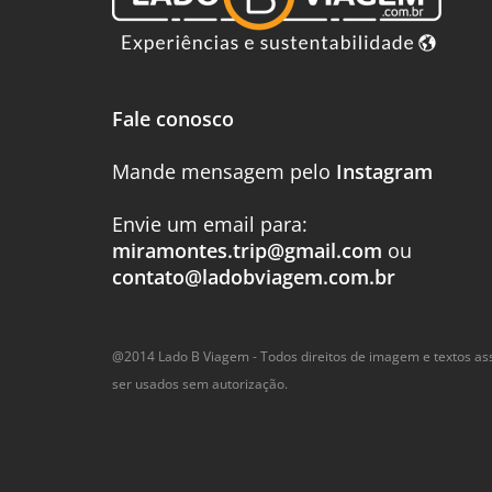
Fale conosco
Mande mensagem pelo
Instagram
Envie um email para:
miramontes.trip@gmail.com
ou
contato@ladobviagem.com.br
@2014 Lado B Viagem - Todos direitos de imagem e textos a
ser usados sem autorização.