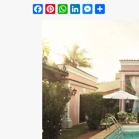
Facebook
Pinterest
WhatsApp
LinkedIn
Messenge
Share