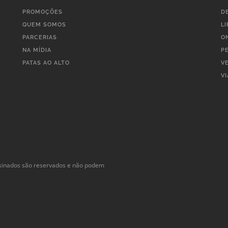
PROMOÇÕES
D
QUEM SOMOS
L
PARCERIAS
O
NA MÍDIA
P
PATAS AO ALTO
V
V
ssinados são reservados e não podem