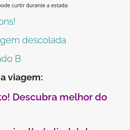
pode curtir durante a estada:
ons!
iagem descolada
ado B
 a viagem:
rto! Descubra melhor do