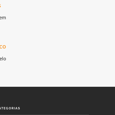
s
 em
co
elo
ATEGORIAS