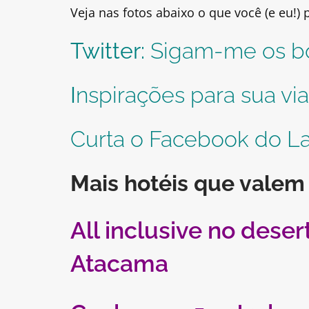
Veja nas fotos abaixo o que você (e eu!) 
Twitter:
Sigam-me os b
I
nspirações para sua v
Curta o Facebook do L
Mais hotéis que valem
All inclusive no dese
Atacama