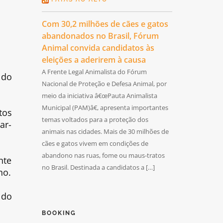
Com 30,2 milhões de cães e gatos
abandonados no Brasil, Fórum
Animal convida candidatos às
eleições a aderirem à causa
A Frente Legal Animalista do Fórum
 do
Nacional de Proteção e Defesa Animal, por
meio da iniciativa â€œPauta Animalista
Municipal (PAM)â€, apresenta importantes
tos
temas voltados para a proteção dos
ar-
animais nas cidades. Mais de 30 milhões de
cães e gatos vivem em condições de
abandono nas ruas, fome ou maus-tratos
nte
no Brasil. Destinada a candidatos a […]
no.
 do
BOOKING