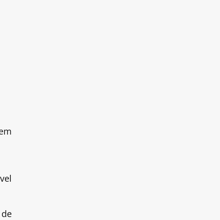
tem
vel
 de