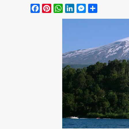
Facebook
Pinterest
WhatsApp
LinkedIn
Messenge
Share