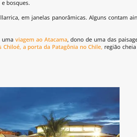
s e bosques.
illarrica, em janelas panorâmicas. Alguns contam ai
ar uma
viagem ao Atacama
, dono de uma das paisag
s Chiloé, a porta da Patagônia no Chile,
região cheia