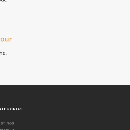
hour
me,
ATEGORIAS
ESTINOS