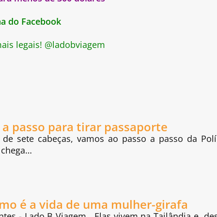
ina do Facebook
 mais legais! @ladobviagem
 a passo para tirar passaporte
de sete cabeças, vamos ao passo a passo da Polí
ê chega…
mo é a vida de uma mulher-girafa
es - Lado B Viagem Elas vivem na Tailândia e, de