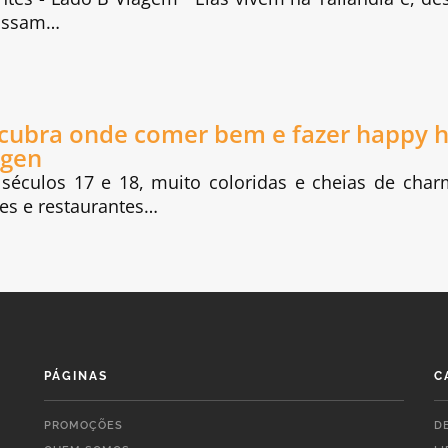
passam…
cubra onde comer bem e fazer happy 
gen
séculos 17 e 18, muito coloridas e cheias de char
es e restaurantes…
PÁGINAS
C
PROMOÇÕES
D