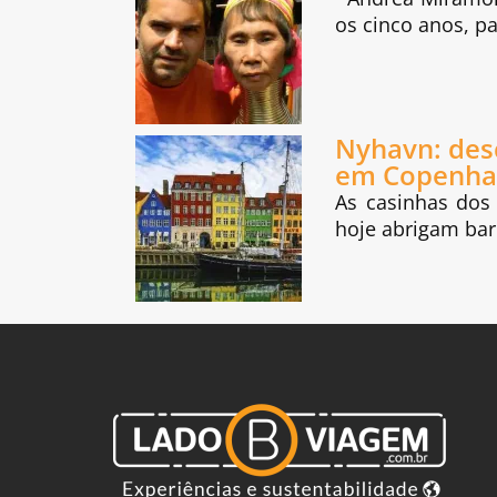
os cinco anos, 
Nyhavn: des
em Copenha
As casinhas dos 
hoje abrigam bar