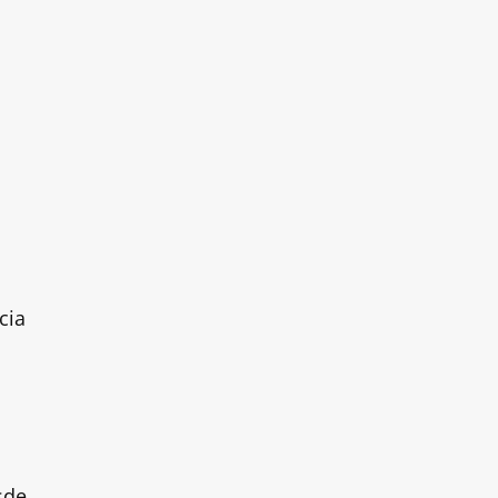
cia
sde