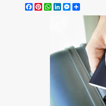
Facebook
Pinterest
WhatsApp
LinkedIn
Messenge
Share