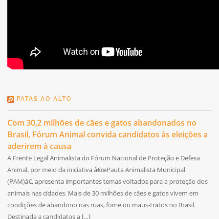
PATAS AO ALTO
Com 30,2 milhões de cães e gatos abandonados no
Brasil, Fórum Animal convida candidatos às eleições a
aderirem à causa
A Frente Legal Animalista do Fórum Nacional de Proteção e Defesa
Animal, por meio da iniciativa â€œPauta Animalista Municipal
(PAM)â€, apresenta importantes temas voltados para a proteção dos
animais nas cidades. Mais de 30 milhões de cães e gatos vivem em
condições de abandono nas ruas, fome ou maus-tratos no Brasil.
Destinada a candidatos a […]