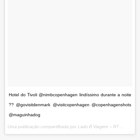
Hotel do Tivoli @nimbcopenhagen lindíssimo durante a noite
?? @govisitdenmark @visitcopenhagen @copenhagenshots
@maguinhadog
Uma publicação compartilhada por Lado B Viagem – R7 (@ladobviagem) em