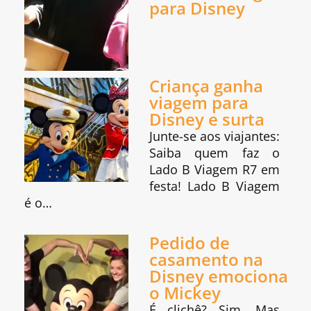
para Disney
Criança ganha
viagem para
Disney e surta
Junte-se aos viajantes:
Saiba quem faz o
Lado B Viagem R7 em
festa! Lado B Viagem
é o…
Pedido de
casamento na
Disney emociona
o Mickey
É clichê? Sim. Mas