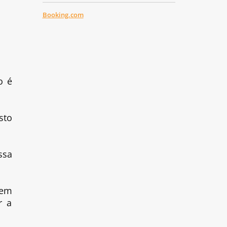
Booking.com
o é
sto
ssa
 em
r a