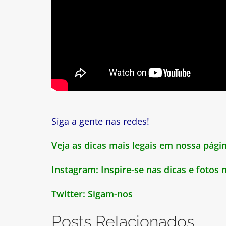
Siga a gente nas redes!
Veja as dicas mais legais em nossa pág
Instagram:
Inspire-se nas dicas e fotos
Twitter:
Sigam-nos
Posts Relacionados