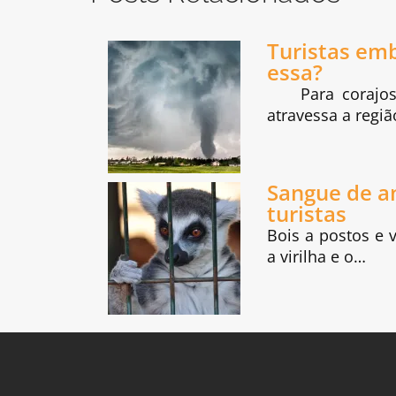
Turistas em
essa?
Para corajosos
atravessa a reg
Sangue de a
turistas
Bois a postos e 
a virilha e o…