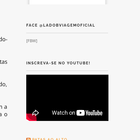
FACE @LADOBVIAGEMOFICIAL
do-
[FBW]
tas
INSCREVA-SE NO YOUTUBE!
do,
m a
a o
PATAS AO ALTO