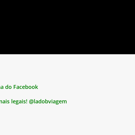
ina do Facebook
 mais legais! @ladobviagem