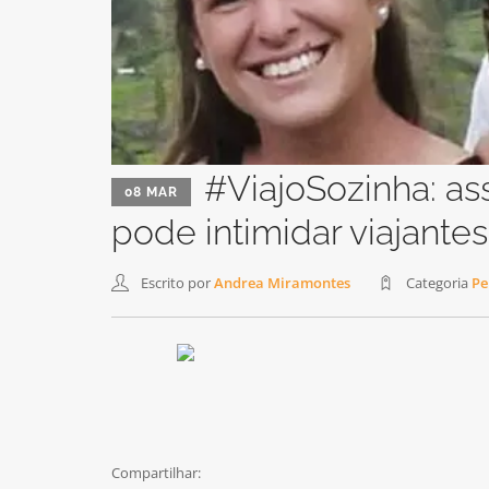
#ViajoSozinha: ass
08 MAR
pode intimidar viajantes
Escrito por
Andrea Miramontes
Categoria
Pe
Compartilhar: