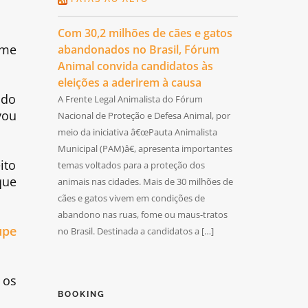
Com 30,2 milhões de cães e gatos
 me
abandonados no Brasil, Fórum
Animal convida candidatos às
eleições a aderirem à causa
ndo
A Frente Legal Animalista do Fórum
vou
Nacional de Proteção e Defesa Animal, por
meio da iniciativa â€œPauta Animalista
Municipal (PAM)â€, apresenta importantes
ito
temas voltados para a proteção dos
que
animais nas cidades. Mais de 30 milhões de
cães e gatos vivem em condições de
abandono nas ruas, fome ou maus-tratos
upe
no Brasil. Destinada a candidatos a […]
 os
BOOKING