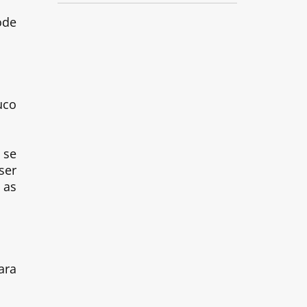
ode
uco
 se
ser
 as
ara