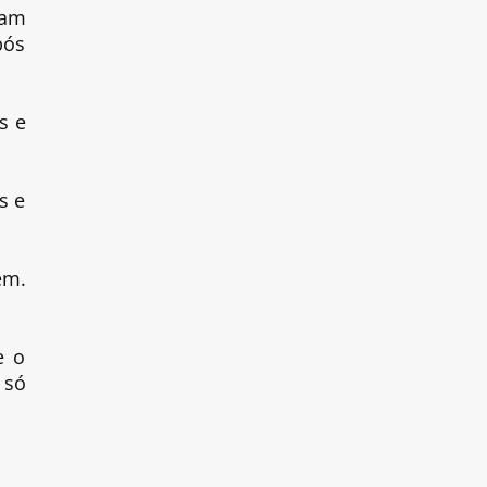
ram
pós
s e
s e
em.
e o
 só