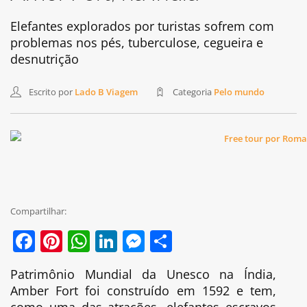
Elefantes explorados por turistas sofrem com
problemas nos pés, tuberculose, cegueira e
desnutrição
Escrito por
Lado B Viagem
Categoria
Pelo mundo
Compartilhar:
Facebook
Pinterest
WhatsApp
LinkedIn
Messenger
Share
Patrimônio Mundial da Unesco na Índia,
Amber Fort foi construído em 1592 e tem,
como uma das atrações, elefantes escravos