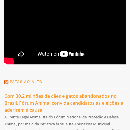
PATAS AO ALTO
Com 30,2 milhões de cães e gatos abandonados no
Brasil, Fórum Animal convida candidatos às eleições a
aderirem à causa
A Frente Legal Animalista do Fórum Nacional de Proteção e Defesa
Animal, por meio da iniciativa â€œPauta Animalista Municipal