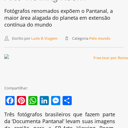
Fotógrafos renomados expõem o Pantanal, a
maior área alagada do planeta em extensão
contínua do mundo
Escrito por
Lado B Viagem
Categoria
Pelo mundo
Compartilhar:
Facebook
Pinterest
WhatsApp
LinkedIn
Messenger
Share
Três fotógrafos brasileiros que fazem parte
da ‘Documenta Pantanal’ levam suas imagens
da região para a SP-Arte Viewing Room,