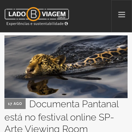
PROMOÇÕES
QUEM SOMOS
PARCERIAS
NA MÍDIA
PATAS AO ALTO
Documenta Pantanal
17 AGO
está no festival online SP-
SEARCH SITE
Arte Viewing Room