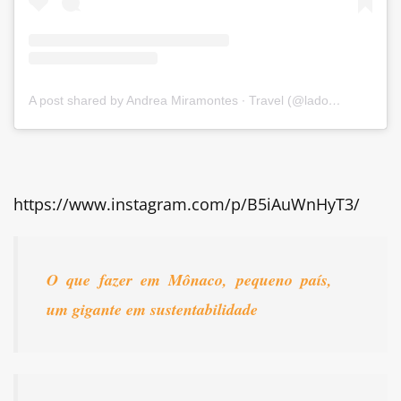
A post shared by Andrea Miramontes ∙ Travel (@ladobviagem)
https://www.instagram.com/p/B5iAuWnHyT3/
O que fazer em Mônaco, pequeno país,
um gigante em sustentabilidade