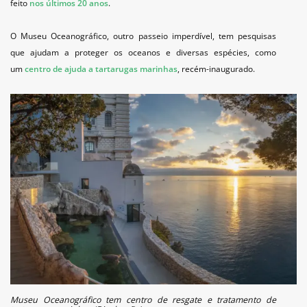
feito
nos últimos 20 anos
.
O Museu Oceanográfico, outro passeio imperdível, tem pesquisas
que ajudam a proteger os oceanos e diversas espécies, como
um
centro de ajuda a tartarugas marinhas
, recém-inaugurado.
Museu Oceanográfico tem centro de resgate e tratamento de