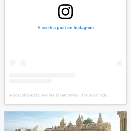
View this post on Instagram
A post shared by Andrea Miramontes ∙ Travel (@ladobviagem)