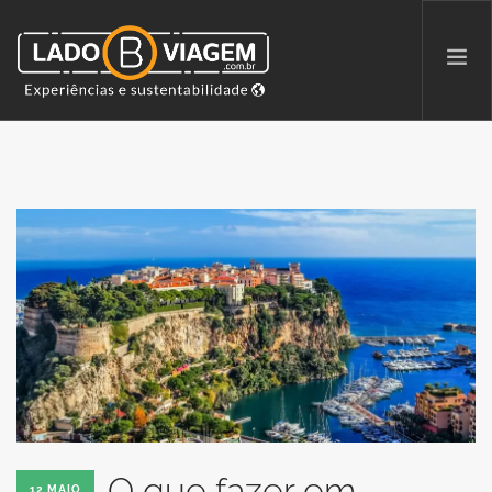
PROMOÇÕES
QUEM SOMOS
PARCERIAS
NA MÍDIA
PATAS AO ALTO
SEARCH SITE
O que fazer em
12 MAIO