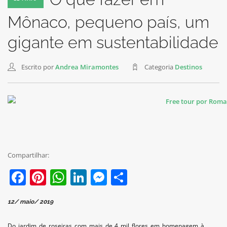
Mônaco, pequeno país, um
gigante em sustentabilidade
Escrito por
Andrea Miramontes
Categoria
Destinos
Compartilhar:
Facebook
Pinterest
WhatsApp
LinkedIn
Messenger
Share
12/ maio/ 2019
Do jardim de roseiras com mais de 4 mil flores em homenagem à