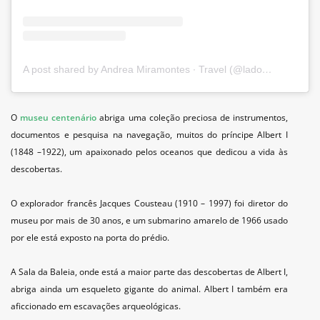
A post shared by Andrea Miramontes ∙ Travel (@ladobviagem)
O
museu centenário
abriga uma coleção preciosa de instrumentos,
documentos e pesquisa na navegação, muitos do príncipe Albert I
(
1848 –1922), um apaixonado pelos oceanos que dedicou a vida às
descobertas.
O explorador francês Jacques Cousteau (1910 – 1997)
foi diretor do
museu por mais de 30 anos, e um submarino amarelo de 1966 usado
por ele está exposto na porta do prédio.
A Sala da Baleia, onde está a maior parte das descobertas de Albert I,
abriga ainda um esqueleto gigante do animal. Albert I também era
aficcionado em escavações arqueológicas.