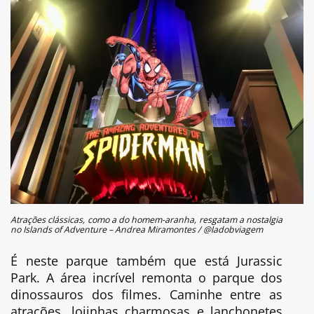
Atrações clássicas, como a do homem-aranha, resgatam a nostalgia
no Islands of Adventure – Andrea Miramontes / @ladobviagem
É neste parque também que está Jurassic
Park. A área incrível remonta o parque dos
dinossauros dos filmes. Caminhe entre as
atrações, lojinhas charmosas e lanchonetes