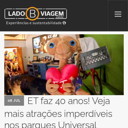
PROMOÇÕES
QUEM SOMOS
PARCERIAS
NA MÍDIA
PATAS AO ALTO
ET faz 40 anos! Veja
08 JUL
mais atrações imperdíveis
SEARCH SITE
nos parques Universal