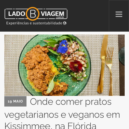
PROMOÇÕES
QUEM SOMOS
PARCERIAS
NA MÍDIA
PATAS AO ALTO
Onde comer pratos
19 MAIO
vegetarianos e veganos em
SEARCH SITE
Kissimmee, na Flórida