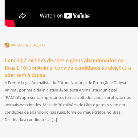
PATAS AO ALTO
Com 30,2 milhões de cães e gatos abandonados no
Brasil, Fórum Animal convida candidatos às eleições a
aderirem à causa
A Frente Legal Animalista do Fórum Nacional de Proteção e Defesa
Animal, por meio da iniciativa â€œPauta Animalista Municipal
(PAM)â€, apresenta importantes temas voltados para a proteção dos
animais nas cidades. Mais de 30 milhões de cães e gatos vivem em
condições de abandono nas ruas, fome ou maus-tratos no Brasil.
Destinada a candidatos a […]