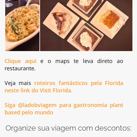
Clique aqui
e o maps te leva direto ao
restaurante.
Veja mais
roteiros fantásticos pela Florida
neste link do Visit Florida.
Siga @ladobviagem para gastronomia plant
based pelo mundo
Organize sua viagem com descontos: