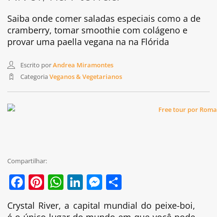
Saiba onde comer saladas especiais como a de
cramberry, tomar smoothie com colágeno e
provar uma paella vegana na na Flórida
Escrito por
Andrea Miramontes
Categoria
Veganos & Vegetarianos
Compartilhar:
Facebook
Pinterest
WhatsApp
LinkedIn
Messenger
Share
Crystal River, a capital mundial do peixe-boi,
é o único lugar do mundo em que você pode