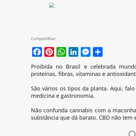
Compartilhar:
Facebook
Pinterest
WhatsApp
LinkedIn
Messenge
Share
Proibida no Brasil e celebrada mund
proteínas, fibras, vitaminas e antioxida
São vários os tipos da planta. Aqui, f
medicina e gastronomia.
Não confunda cannabis com a maconha q
substância que dá barato. CBD não tem e
O