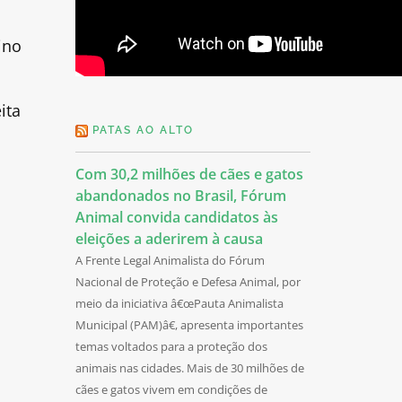
ino
ita
PATAS AO ALTO
Com 30,2 milhões de cães e gatos
abandonados no Brasil, Fórum
Animal convida candidatos às
eleições a aderirem à causa
A Frente Legal Animalista do Fórum
Nacional de Proteção e Defesa Animal, por
meio da iniciativa â€œPauta Animalista
Municipal (PAM)â€, apresenta importantes
temas voltados para a proteção dos
animais nas cidades. Mais de 30 milhões de
cães e gatos vivem em condições de