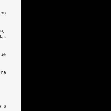
 em
na,
das
que
ina
s a