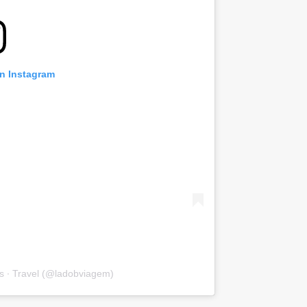
on Instagram
s ∙ Travel (@ladobviagem)