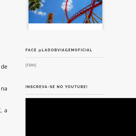
FACE @LADOBVIAGEMOFICIAL
[FBW]
 de
 na
INSCREVA-SE NO YOUTUBE!
, a