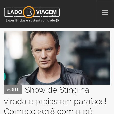
PROMOÇÕES
QUEM SOMOS
PARCERIAS
NA MÍDIA
PATAS AO ALTO
Show de Sting na
05 DEZ
SEARCH SITE
virada e praias em paraísos!
Comece 2018 com o pé