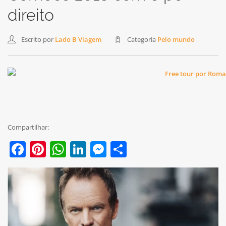
direito
Escrito por
Lado B Viagem
Categoria
Pelo mundo
Compartilhar:
Facebook
Pinterest
WhatsApp
LinkedIn
Messenger
Share