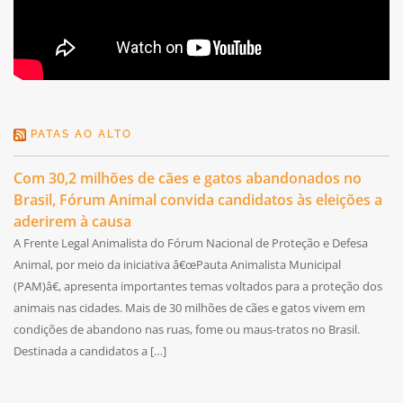
PATAS AO ALTO
Com 30,2 milhões de cães e gatos abandonados no
Brasil, Fórum Animal convida candidatos às eleições a
aderirem à causa
A Frente Legal Animalista do Fórum Nacional de Proteção e Defesa
Animal, por meio da iniciativa â€œPauta Animalista Municipal
(PAM)â€, apresenta importantes temas voltados para a proteção dos
animais nas cidades. Mais de 30 milhões de cães e gatos vivem em
condições de abandono nas ruas, fome ou maus-tratos no Brasil.
Destinada a candidatos a […]