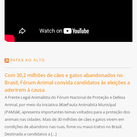
PATAS AO ALTO
Com 30,2 milhões de cães e gatos abandonados no
Brasil, Fórum Animal convida candidatos às eleições a
aderirem à causa
A Frente Legal Animalista do Fórum Nacional de Proteção e Defesa
Animal, por meio da iniciativa â€œPauta Animalista Municipal
(PAM)â€, apresenta importantes temas voltados para a proteção dos
animais nas cidades. Mais de 30 milhões de cães e gatos vivem em
condições de abandono nas ruas, fome ou maus-tratos no Brasil.
Destinada a candidatos a […]