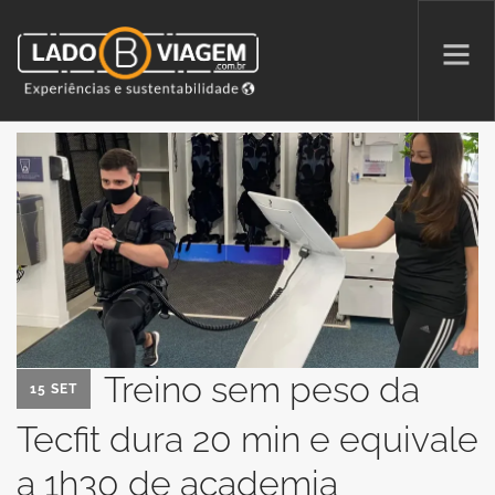
PROMOÇÕES
QUEM SOMOS
PARCERIAS
NA MÍDIA
PATAS AO ALTO
Treino sem peso da
15 SET
Tecfit dura 20 min e equivale
SEARCH SITE
a 1h30 de academia