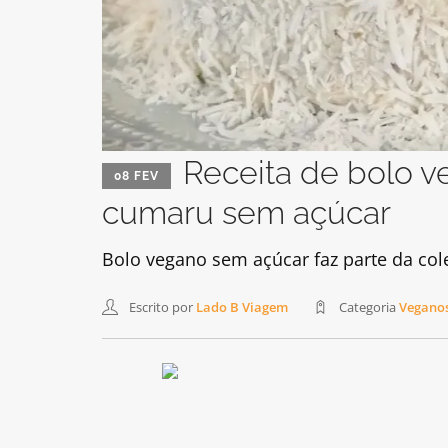
Receita de bolo 
08 FEV
cumaru sem açúcar
Bolo vegano sem açúcar faz parte da co
Escrito por
Lado B Viagem
Categoria
Veganos