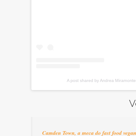
A post shared by Andrea Miramonte
V
Camden Town, a meca do fast food vega