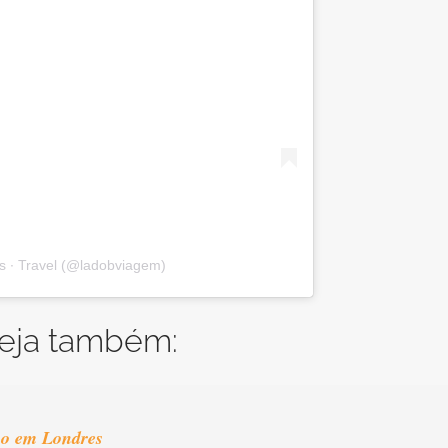
s ∙ Travel (@ladobviagem)
eja também:
no em Londres