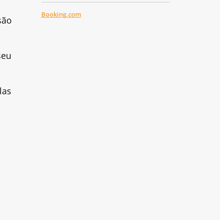
Booking.com
são
seu
las