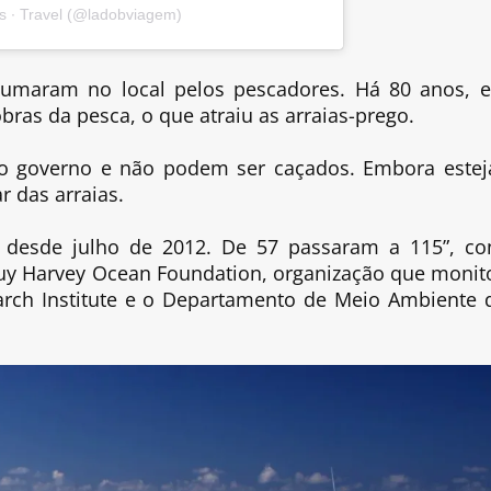
s ∙ Travel (@ladobviagem)
tumaram no local pelos pescadores. Há 80 anos, e
bras da pesca, o que atraiu as arraias-prego.
elo governo e não podem ser caçados. Embora este
r das arraias.
esde julho de 2012. De 57 passaram a 115”, co
 Guy Harvey Ocean Foundation, organização que monit
rch Institute e o Departamento de Meio Ambiente 