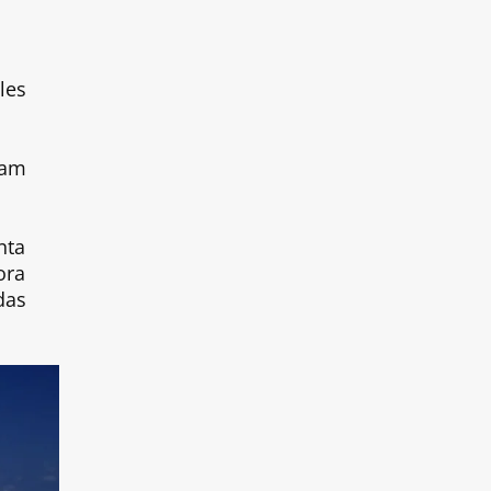
les
jam
nta
ora
das