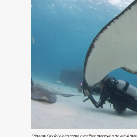
Stingray City foi eleito como o melhor mergulho de até 4 met