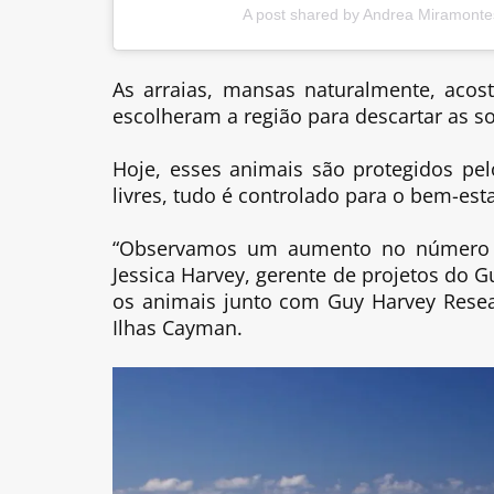
A post shared by Andrea Miramonte
As arraias, mansas naturalmente, acos
escolheram a região para descartar as so
Hoje, esses animais são protegidos p
livres, tudo é controlado para o bem-esta
“Observamos um aumento no número d
Jessica Harvey, gerente de projetos do
os animais junto com Guy Harvey Resea
Ilhas Cayman.