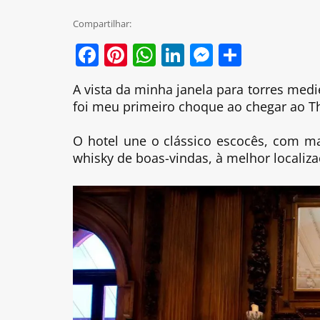
Compartilhar:
Facebook
Pinterest
WhatsApp
LinkedIn
Messenge
Share
A vista da minha janela para torres medi
foi meu primeiro choque ao chegar ao 
O hotel une o clássico escocês, com ma
whisky de boas-vindas, à melhor localiza