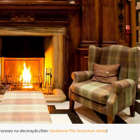
scoceses na decoração (foto:
Facebook/The Scotsman Hotel
)