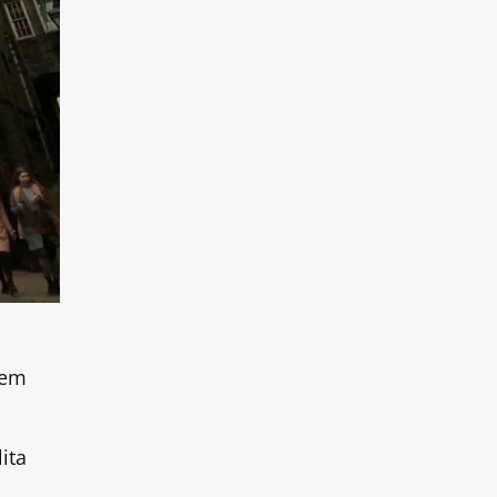
 em
ita