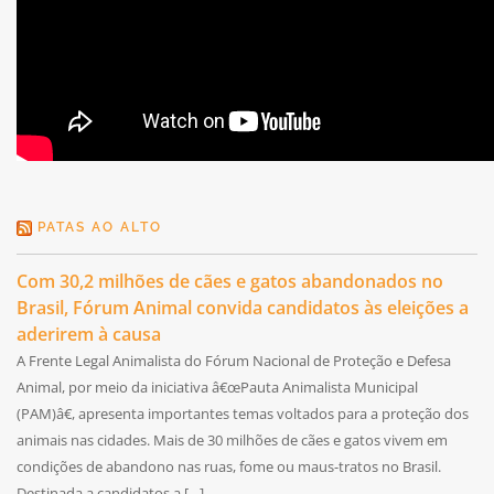
PATAS AO ALTO
Com 30,2 milhões de cães e gatos abandonados no
Brasil, Fórum Animal convida candidatos às eleições a
aderirem à causa
A Frente Legal Animalista do Fórum Nacional de Proteção e Defesa
Animal, por meio da iniciativa â€œPauta Animalista Municipal
(PAM)â€, apresenta importantes temas voltados para a proteção dos
animais nas cidades. Mais de 30 milhões de cães e gatos vivem em
condições de abandono nas ruas, fome ou maus-tratos no Brasil.
Destinada a candidatos a […]