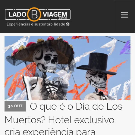
PROMOÇÕES
QUEM SOMOS
PARCERIAS
NA MÍDIA
PATAS AO ALTO
O que é o Día de Los
30 OUT
Muertos? Hotel exclusivo
SEARCH SITE
cria experiência para